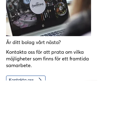
Lennart Fransson.

Läs mer om bolaget på deras 
hemsida: www.rakolax.com
Är ditt bolag vårt nästa?
Kontakta oss för att prata om vilka
möjligheter som finns för ett framtida
samarbete.
Kontakta oss
Kommentarer från koncernen
"Vår vision är att vara ett nyskapande, hållbart
företag där nya smaker och samarbeten