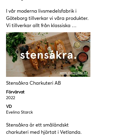
I vår moderna livsmedelsfabrik i  
Göteborg tillverkar vi våra produkter. 
Vi tillverkar allt från klassiska 
majonnäsbaserade sallader, 
dressingar, såser, veganska produkter 
och pepparrotsprodukter.

Vår anläggning är certifierad enligt 
BRC. Vi är även certifierade för 
hantering och produktion av MSC-, 
www.stensakra.se
ASC-, EU-ekologiska och KRAV-
Stensåkra Charkuteri AB
märkta produkter.

Förvärvat
Vi är stolt producent för ett flertal av 
2022
Skandinaviens största 
VD
livsmedelsföretag och 
Evelina Starck
livsmedelsgrossister.

Stensåkra är ett småländskt 
charkuteri med hjärtat i Vetlanda. 
Läs mer om bolaget på deras 