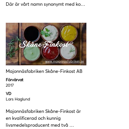
Där är vårt namn synonymt med korv 
hemsida: www.orneborgs.se
sedan 1945 och här tillverkar vi 
fortfarande alla våra produkter. Vi 
tillverkar våra korvar så som vi själva 
vill ha dem, med genuin smak och 
mycket kärlek. Det brukar bli godast 
så.

Läs mer om bolaget på deras 
www.majonnasfabriken.se
hemsida: www.stensakra.se
Majonnäsfabriken Skåne-Finkost AB
Förvärvat
2017
VD
Lars Haglund
Majonnäsfabriken Skåne-Finkost är 
en kvalificerad och kunnig 
livsmedelsproducent med två 