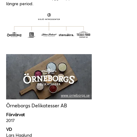
längre period.
www.orneborgs.se
Örneborgs Delikatesser AB
Förvärvat
2017
VD
Lars Haglund